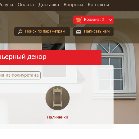
Услуги
Оплата
Доставка
Вопросы
Контакты
Корзина:
0
Поиск по параметрам
Написать нам
рьерный декор
я из полиуретана
Наличники