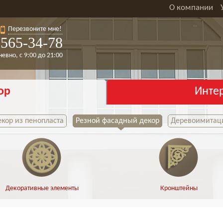
О компании
Перезвоните мне!
565-34-78
евно, с 9:00 до 21:00
ор
Инте
кор из пенопласта
Резной фасадный декор
Деревоимитаци
Декоративные элементы
Кронштейны