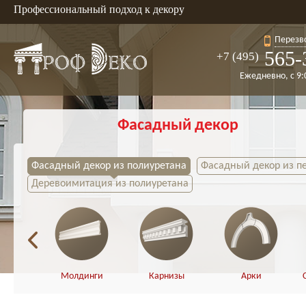
Профессиональный подход к декору
Перезв
565-
+7 (495)
Ежедневно, с 9:
Фасадный декор
Фасадный декор из полиуретана
Фасадный декор из п
Деревоимитация из полиуретана
Молдинги
Карнизы
Арки