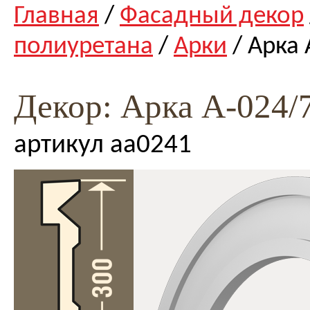
Главная
/
Фасадный декор
полиуретана
/
Арки
/ Арка 
Декор: Арка А-024/7
артикул аа0241