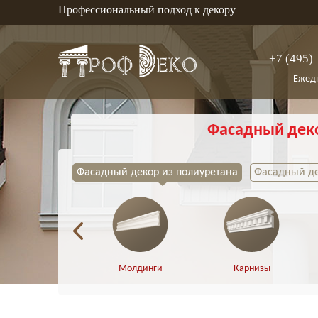
Профессиональный подход к декору
+7 (495)
Ежедн
Фасадный дек
Фасадный декор из полиуретана
Фасадный де
Молдинги
Карнизы