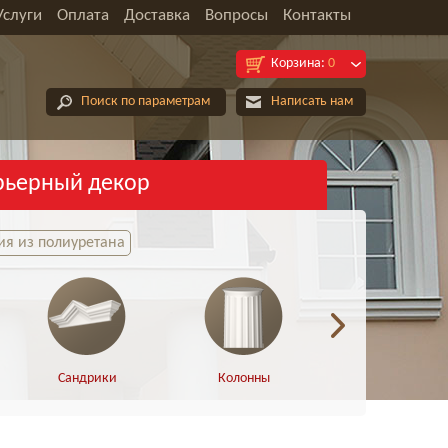
Услуги
Оплата
Доставка
Вопросы
Контакты
Корзина:
0
Поиск по параметрам
Написать нам
рьерный декор
я из полиуретана
Сандрики
Колонны
Полуколонны