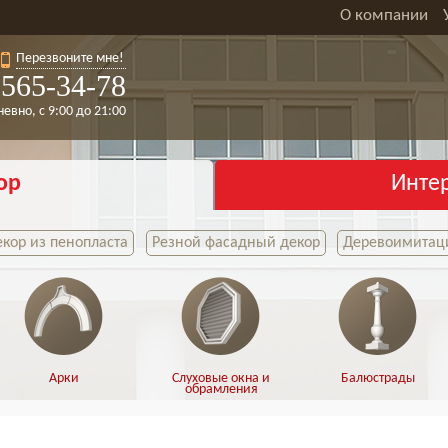
О компании
Перезвоните мне!
565-34-78
евно, с 9:00 до 21:00
ор
Инте
кор из пенопласта
Резной фасадный декор
Деревоимитаци
Арки
Слуховые окна и
Балюстрады
обрамления