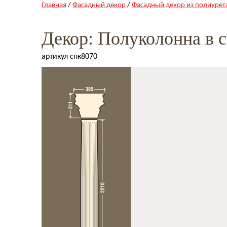
Главная
/
Фасадный декор
/
Фасадный декор из полиурет
Декор: Полуколонна в 
артикул спк8070