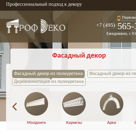
Профессиональный подход к декору
Перезв
565-
+7 (495)
Ежедневно, с 9:
Фасадный декор
Фасадный декор из полиуретана
Фасадный декор из п
Деревоимитация из полиуретана
Молдинги
Карнизы
Арки