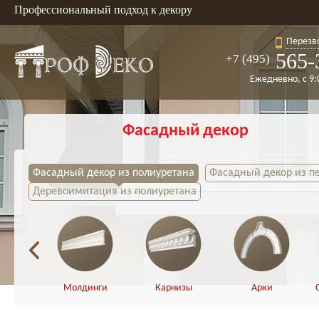
Профессиональный подход к декору
Перезв
565-
+7 (495)
Ежедневно, с 9:
Фасадный декор
Фасадный декор из полиуретана
Фасадный декор из п
Деревоимитация из полиуретана
Молдинги
Карнизы
Арки