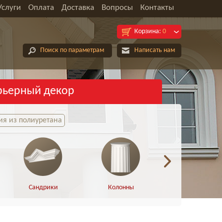
Услуги
Оплата
Доставка
Вопросы
Контакты
Корзина:
0
Поиск по параметрам
Написать нам
рьерный декор
я из полиуретана
Сандрики
Колонны
Полуколонны