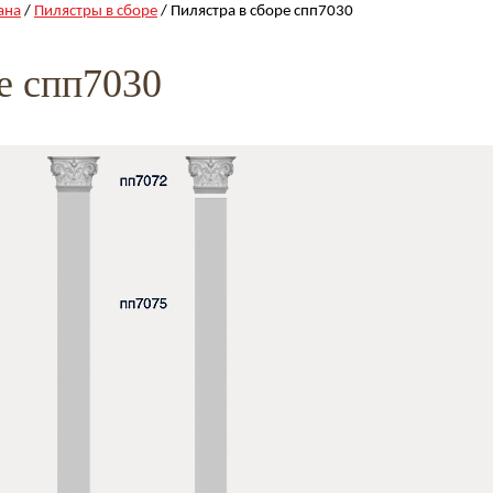
ана
/
Пилястры в сборе
/ Пилястра в сборе спп7030
е спп7030