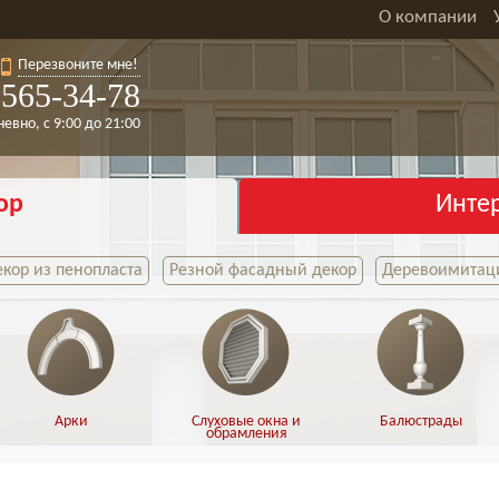
О компании
Перезвоните мне!
565-34-78
евно, с 9:00 до 21:00
ор
Инте
кор из пенопласта
Резной фасадный декор
Деревоимитаци
Арки
Слуховые окна и
Балюстрады
обрамления