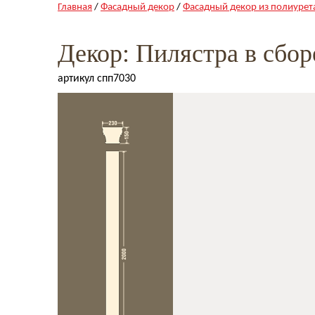
Главная
/
Фасадный декор
/
Фасадный декор из полиурет
Декор: Пилястра в сбор
артикул спп7030