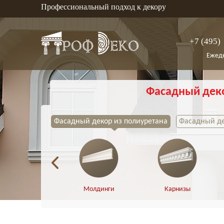
Профессиональный подход к декору
+7 (495)
Ежедн
Фасадный дек
Фасадный декор из полиуретана
Фасадный де
Молдинги
Карнизы