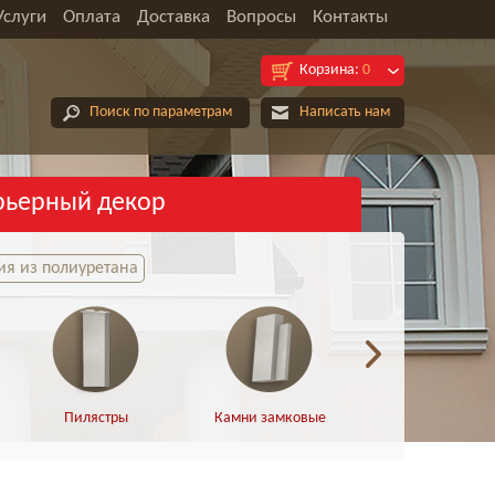
Услуги
Оплата
Доставка
Вопросы
Контакты
Корзина:
0
Поиск по параметрам
Написать нам
рьерный декор
я из полиуретана
Пилястры
Камни замковые
Арки