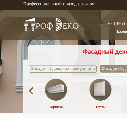
Профессиональный подход к декору
+7 (495)
Ежедн
Фасадный дек
Фасадный декор из полиуретана
Фасадный де
Карнизы
Русты