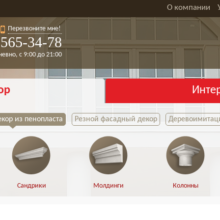
О компании
Перезвоните мне!
565-34-78
евно, с 9:00 до 21:00
ор
Инте
кор из пенопласта
Резной фасадный декор
Деревоимитаци
Сандрики
Молдинги
Колонны