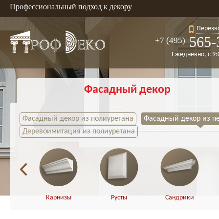
Профессиональный подход к декору
Перезв
565-
+7 (495)
Ежедневно, с 9:
Фасадный декор
Фасадный декор из полиуретана
Фасадный декор из п
Деревоимитация из полиуретана
Карнизы
Русты
Сандрики