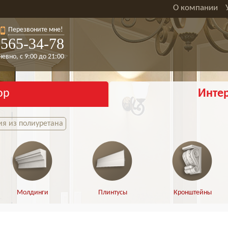
О компании
Перезвоните мне!
565-34-78
евно, с 9:00 до 21:00
ор
Инте
я из полиуретана
Молдинги
Плинтусы
Кронштейны