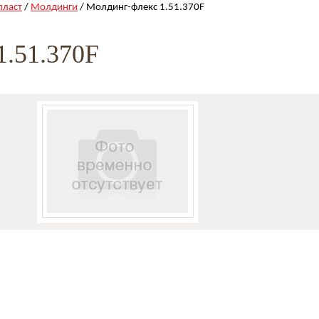
пласт
/
Молдинги
/ Молдинг-флекc 1.51.370F
1.51.370F