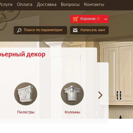
Услуги
Оплата
Доставка
Вопросы
Контакты
Корзина:
0
Поиск по параметрам
Написать нам
рьерный декор
Пилястры
Колонны
Полуколонны