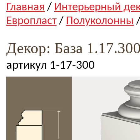
Главная
/
Интерьерный де
Европласт
/
Полуколонны
/
Декор: База 1.17.30
артикул 1-17-300